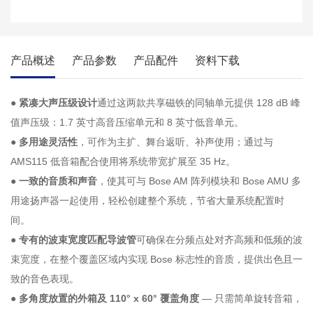
产品概述
产品参数
产品配件
资料下载
●
紧凑大声压级设计
通过这两款共享磁铁的同轴单元提供 128 dB 峰
值声压级：1.7 英寸高音压缩单元和 8 英寸低音单元。
●
多用途灵活性
，可作为主扩、舞台返听、补声使用；通过与
AMS115 低音箱配合使用将系统带宽扩展至 35 Hz。
●
一致的音质和声音
，使其可与 Bose AM 阵列模块和 Bose AMU 多
用途扬声器一起使用，轻松创建整个系统，节省大量系统配置时
间。
●
专有的波束宽度匹配导波管
可确保在分频点处对齐高频和低频的波
束宽度，在整个覆盖区域内实现 Bose 标志性的音质，提供出色且一
致的音色表现。
●
多角度放置的外箱及 110° x 60° 覆盖角度
— 只需简单旋转音箱，