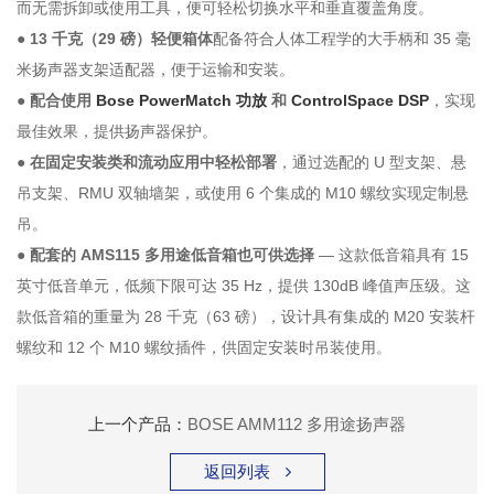
而无需拆卸或使用工具，便可轻松切换水平和垂直覆盖角度。
●
13 千克（29 磅）轻便箱体
配备符合人体工程学的大手柄和 35 毫
米扬声器支架适配器，便于运输和安装。
●
配合使用
Bose PowerMatch 功放
和
ControlSpace DSP
，实现
最佳效果，提供扬声器保护。
●
在固定安装类和流动应用中轻松部署
，通过选配的 U 型支架、悬
吊支架、RMU 双轴墙架，或使用 6 个集成的 M10 螺纹实现定制悬
吊。
●
配套的 AMS115 多用途低音箱也可供选择
— 这款低音箱具有 15
英寸低音单元，低频下限可达 35 Hz，提供 130dB 峰值声压级。这
款低音箱的重量为 28 千克（63 磅），设计具有集成的 M20 安装杆
螺纹和 12 个 M10 螺纹插件，供固定安装时吊装使用。
上一个产品：
BOSE AMM112 多用途扬声器
返回列表
