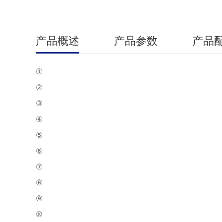
产品概述
产品参数
产品
①
②
③
④
⑤
⑥
⑦
⑧
⑨
⑩