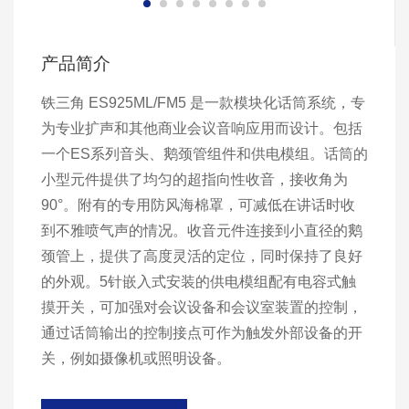
产品简介
铁三角 ES925ML/FM5 是一款模块化话筒系统，专
为专业扩声和其他商业会议音响应用而设计。包括
一个ES系列音头、鹅颈管组件和供电模组。话筒的
小型元件提供了均匀的超指向性收音，接收角为
90°。附有的专用防风海棉罩，可减低在讲话时收
到不雅喷气声的情况。收音元件连接到小直径的鹅
颈管上，提供了高度灵活的定位，同时保持了良好
的外观。5针嵌入式安装的供电模组配有电容式触
摸开关，可加强对会议设备和会议室装置的控制，
通过话筒输出的控制接点可作为触发外部设备的开
关，例如摄像机或照明设备。