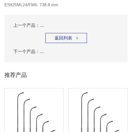
ES925ML24/FM5: 738.8 mm
上一个产品：
铁三角 ES925H/FM5 超心形电容式鹅颈话筒
返回列表

下一个产品：
铁三角 ES925C/DS5 心形电容式鹅颈话筒带
推荐产品