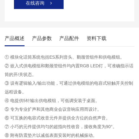
在线咨询

产品概述
产品参数
产品配件
资料下载
① 模块化话筒系统包括ES系列音头、鹅颈管组件和供电模组。
② 嵌入式供电模组和鹅颈管组件均内置RGB LED灯，可准确指示话
筒的开/关状态。
③ 设有逻辑输入/输出功能，可通过供电模组的电容式轻触开关控制
远程设备。
④ 电提供5针输出供电模组，可低调安装于桌面。
⑤ 专为专业扩声和其他商业会议音响应用而设计。
⑥ 可互换的电容式收音元件并提供全方位的自然声音。
⑦ 小巧的元件提供均匀的超指向性收音，接收角度为90°。
⑧ 附有防震垫片以减低表面安装时的机械振动。