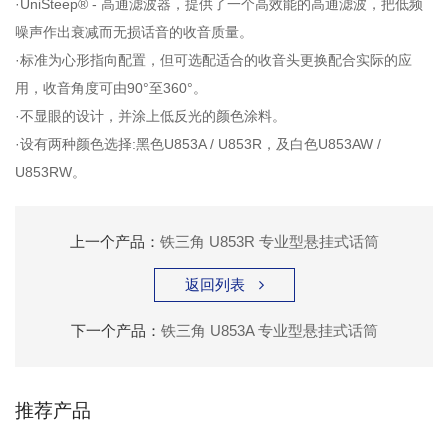
·UniSteep® - 高通滤波器，提供了一个高效能的高通滤波，把低频
噪声作出衰减而无损话音的收音质量。
·标准为心形指向配置，但可选配适合的收音头更换配合实际的应
用，收音角度可由90°至360°。
·不显眼的设计，并涂上低反光的颜色涂料。
·设有两种颜色选择:黑色U853A / U853R，及白色U853AW /
U853RW。
上一个产品：
铁三角 U853R 专业型悬挂式话筒
返回列表

下一个产品：
铁三角 U853A 专业型悬挂式话筒
推荐产品