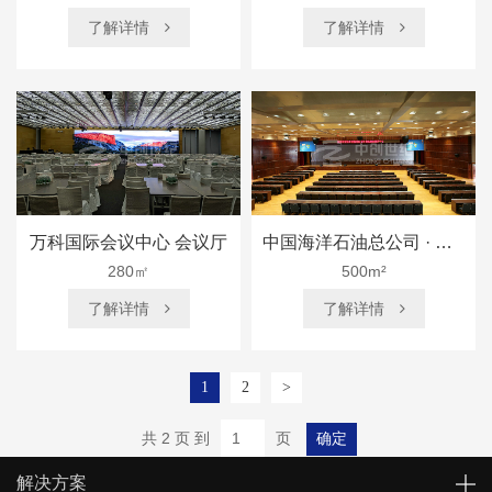
了解详情
了解详情


万科国际会议中心 会议厅
中国海洋石油总公司 · 惠州炼化 礼堂
280㎡
500m²
了解详情
了解详情


1
2
>
共 2 页 到
页
确定
解决方案