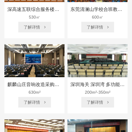
深高速五联综合服务楼音视频系统建设-多功能厅
东莞清澜山学校合班教室（多功能厅）
530㎡
600㎡
了解详情
了解详情


麒麟山庄音响改造采购项目
深圳海关 深圳湾 多功能厅（2间）
630m²
200m²-350m²
了解详情
了解详情

