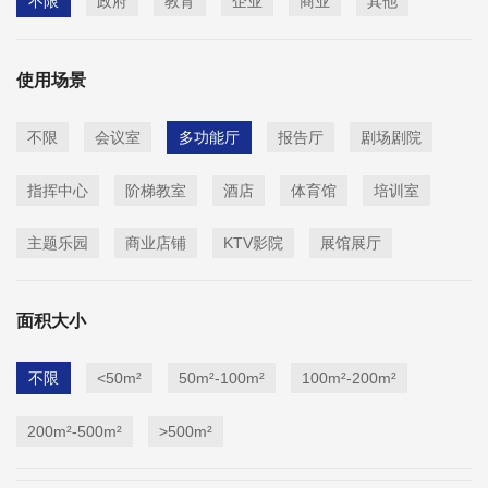
不限
政府
教育
企业
商业
其他
使用场景
不限
会议室
多功能厅
报告厅
剧场剧院
指挥中心
阶梯教室
酒店
体育馆
培训室
主题乐园
商业店铺
KTV影院
展馆展厅
面积大小
不限
<50m²
50m²-100m²
100m²-200m²
200m²-500m²
>500m²