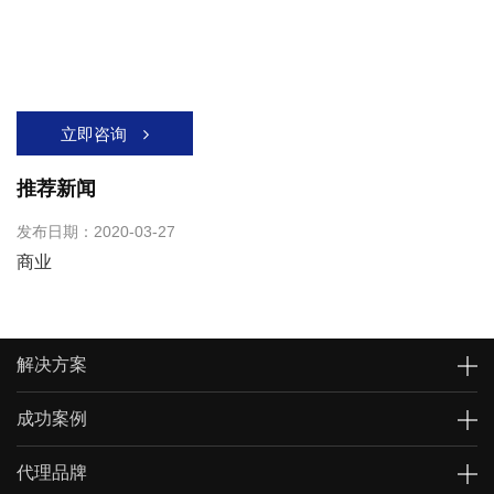
沉浸式高端体验，打造消费者“精神
愉悦”的商业环境
中创世纪，专业为商业客户提供音视频系统解决方案
立即咨询

推荐新闻
发布日期：2020-03-27
商业
解决方案
成功案例
代理品牌