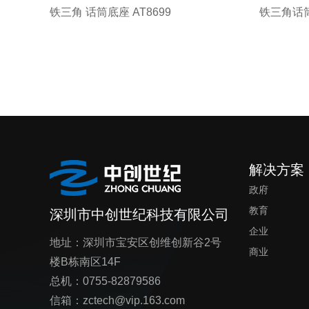
铁三角 话筒底座 AT8699
铁三角话筒
解决方案
政府
教育
深圳市中创世纪科技有限公司
企业
地址：深圳市宝安区创维创新谷2号
商业
楼B栋南区14F
总机：0755-82879586
信箱：zctech@vip.163.com