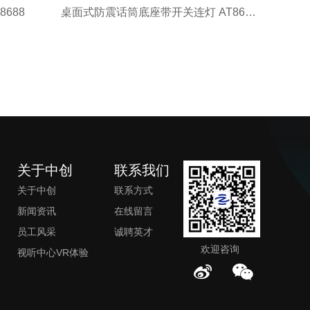
688
桌面式防震话筒底座带开关连灯 AT8688S
关于中创
联系我们
关于中创
联系方式
新闻资讯
在线留言
员工风采
诚聘英才
欢迎咨询
视听中心VR体验