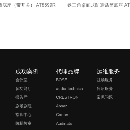
底座（带开关） AT8699R
铁三角桌面式防震话筒底座 AT8
成功案例
代理品牌
运维服务
会议室
BOSE
驻场服务
多功能厅
audio-technica
售后服务
报告厅
CRESTRON
常见问题
剧场剧院
Absen
指挥中心
Canon
阶梯教室
Audinate