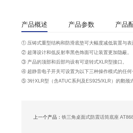
产品概述
产品参数
产品
① 压铸式重型结构和防滑底垫可大幅度减低装置与表
② 超薄设计和低反射率黑色饰面可让装置更加隐蔽。
③ 产品的顶部和后部均设有可逆转式XLR型接口。
④ 超静音电子开关可设置为以下三种操作模式的任何一种
⑤ 3针XLR型（含ATUC系列及ES925/XLR）的鹅
上一个产品：
铁三角桌面式防震话筒底座 AT868